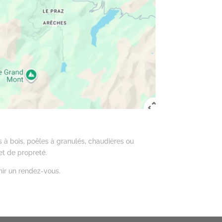
s à bois, poêles à granulés, chaudières ou
et de propreté.
nir un rendez-vous.