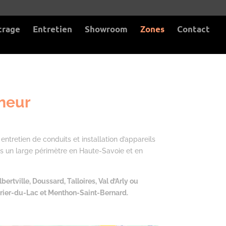
trage
Entretien
Showroom
Zones
Contact
oneur
tretien de conduits et installation d’appareils
ns un large périmètre en Haute-Savoie et en
tville, Doussard, Talloires, Val d’Arly ou
eyrier-du-Lac et Menthon-Saint-Bernard.