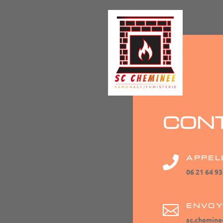
CON
APPEL

06 21 64 93
ENVOY

sc.chemin